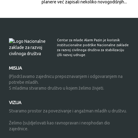
planere već zapisali nekoliko novogodišnjih...
Centar za mlade Alarm Pazin je korisnik
institucionalne podrške Nacionalne zaklade
za razvoj civilnoga društva za stabilizaciju
i/ili razvoj udruge.
MISIJA
(P)održavamo zajednicu prepoznavanjem i odgovaranjem na
potrebe mladih.
S mladima stvaramo društvo u kojem želimo živjeti.
VIZIJA
Stvaramo prostor za povezivanje i angažman mladih u društvu.
Želimo (su)djelovati kao ravnopravan i neophodan dio
zajednice.