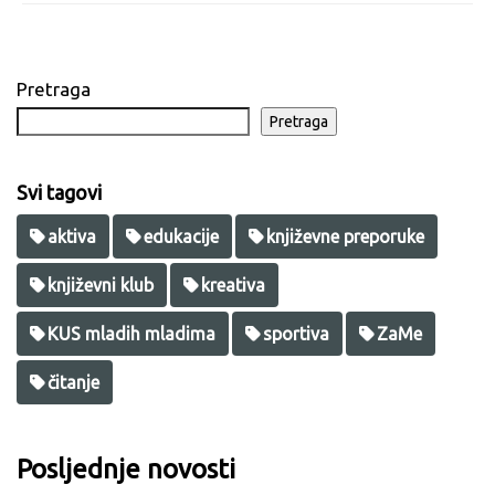
Pretraga
Pretraga
Svi tagovi
aktiva
edukacije
književne preporuke
književni klub
kreativa
KUS mladih mladima
sportiva
ZaMe
čitanje
Posljednje novosti