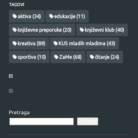
TAGOVI
aktiva
(34)
edukacije
(11)
književne preporuke
(20)
književni klub
(40)
kreativa
(89)
KUS mladih mladima
(43)
sportiva
(10)
ZaMe
(68)
čitanje
(24)
Pretraga
Pretraga