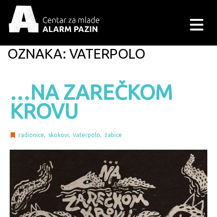
OZNAKA:
VATERPOLO
…NA ZAREČKOM
KROVU
radionice
,
skokovi
,
vaterpolo
,
žabice