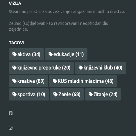
VIZIJA
Stvaramo prostor za povezivanje i angažman mladih u društvu.
Želimo (su)djelovati kao ravnopravan i neophodan dio
zajednice.
TAGOVI
aktiva
(34)
edukacije
(11)
književne preporuke
(20)
književni klub
(40)
kreativa
(89)
KUS mladih mladima
(43)
sportiva
(10)
ZaMe
(68)
čitanje
(24)