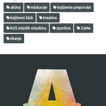
aktiva
edukacije
književne preporuke
književni klub
kreativa
KUS mladih mladima
sportiva
ZaMe
čitanje