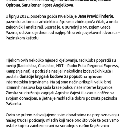
Opiroua
,
Saru Renar
i
Igora Angjelkova
.
U lipnju 2022. posebna gošća KK-a bila je
Jana Prević Finderle
,
pazinska autorica i arhitektica, čiju smo zbirku priča čitali, a onda
zajednički i analizirali. Susret je, u suradnji s Muzejem Grada
Pazina, održan u jednom od najljepših srednjovjekovnih dvoraca –
Pazinskom kaštelu.
Tijekom ovih nekoliko mjeseci djelovanja, rad Kluba popratili su
mediji (Radio Istra, Glas Istre, HRT – Radio Pula, Regional Express,
Kampanja.net), a podržala nas je i nekolicina izdavačkih kuća i
poslala
donacije knjiga
ili
kodove za popust
na njihovim
internetskim trgovinama. Na taj smo način prikupili veliki broj
iznimnih naslova koji sada krase policu naše interne knjižnice.
Zimska su druženja zagrijali Agristar čajevi i Lazarus coffee sa
svojom donacijom, a ljetna je rashladila dobro poznata pazinska
Pašareta.
Ovim se putem zahvaljujemo svim donatorima na prepoznavanju
našeg truda i poticanju mladih koji rade ono što vole te pozivamo
ostale koji su zainteresirani na suradnju s našim Književnim