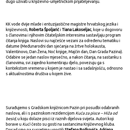
dugo uživati u književno-umjetničkom prijateljevanju.
KK vode dvije mlade i entuzijastične magistre hrvatskog jezika i
književnosti,
Roberta Špoljarić
i
Tiana Lakoseljac
, koje u dogovoru
s članovima i njihovim čitateljskim interesima sastavljaju program
čitanja knjiga. Naslovi su najčešće vezani za određenu tematiku i
datume (Međunarodni dan sjećanja na žrtve holokausta,
Valentinovo, Dan Žena, Noć knjige, Majčin dan, Dan Grada Pazina).
Odabire se jedan naslov mjesečno, a nakon čitanja, na sastanku s
članovima, svi zajedno komentiraju djelo, povezuju ga s
kontekstom vremena u kojem je nastao i sa sadašnjošću, odnosno
s aktualnostima društva u kojem žive.
Surađujemo s Gradskom knjižnicom Pazin pri posudbi odabranih
naslova, ali i s pazinskom rezidencijom
Kuća za pisce – Hiža od
besid
, u koju dolaze pisci iz raznih dijelova svijeta. Autori koji
borave u
Kući
često su gosti na sastancima Književnog kluba.
Dosad smo na susretima ugostili
Stefana Boškovića
,
Adriana