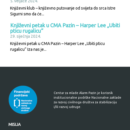
5. veljače 2024.
Književni klub – književno putovanje od svijeta do srca Istre
Sigurni smo da će...
Književni petak u CMA Pazin – Harper Lee „Ubiti
pticu rugalicu“
29. siječnja 2024.
Književni petak u CMA Pazin – Harper Lee „Ubiti pticu
rugalicu“ Iza nas je...
Centar za mlade Alarm Pazin je korisnik
institucionalne podrške Nacionalne zaklade
za razvoj civilnoga društva za stabilizaciju
i/ili razvoj udruge.
MISIJA