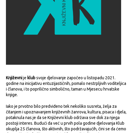
Književni
je
klub
svoje djelovanje započeo u listopadu 2021.
godine na inicijativu entuzijastičnih, pomalo nestrpljivih voditeljica
i članova, i to poprilično simbolično, taman u Mjesecu hrvatske
knjige.
Iako je prvotno bilo predviđeno tek nekoliko susreta, želja za
čitanjem i upoznavanjem književnih žanrova, kultura, pisaca i djela,
potaknula nas je da se Književni klub održava sve dok za njega
postoji interes. Budući da već u prvih pola godine djelovanja Klub
okuplja 25 članova, što aktivnih, što podržavajućih, čini se da ćemo