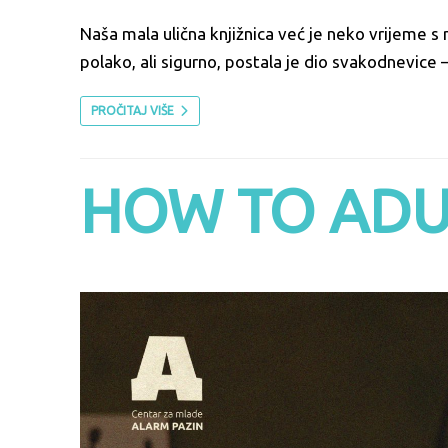
Naša mala ulična knjižnica već je neko vrijeme 
polako, ali sigurno, postala je dio svakodnevice 
PROČITAJ VIŠE
HOW TO ADU