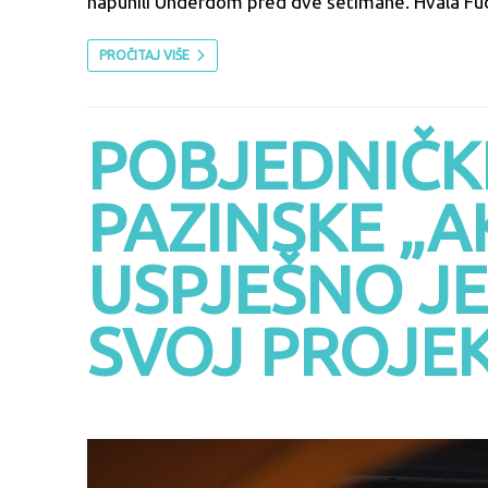
napunili Underdom pred dve šetimane. Hvala Fudr
PROČITAJ VIŠE
POBJEDNIČKI
PAZINSKE „AK
USPJEŠNO J
SVOJ PROJE