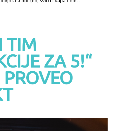
injos na odličnoj svirci i kapa dole…
 TIM
CIJE ZA 5!“
E PROVEO
KT