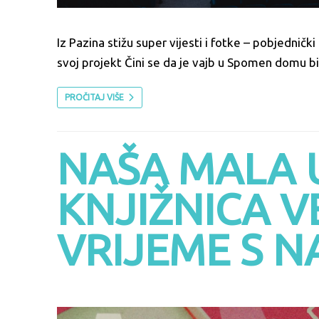
Iz Pazina stižu super vijesti i fotke – pobjedničk
svoj projekt Čini se da je vajb u Spomen domu b
PROČITAJ VIŠE
NAŠA MALA 
KNJIŽNICA V
VRIJEME S 