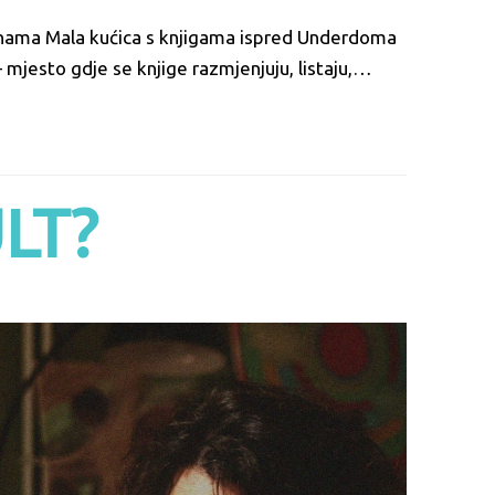
s nama Mala kućica s knjigama ispred Underdoma
– mjesto gdje se knjige razmjenjuju, listaju,…
LT?