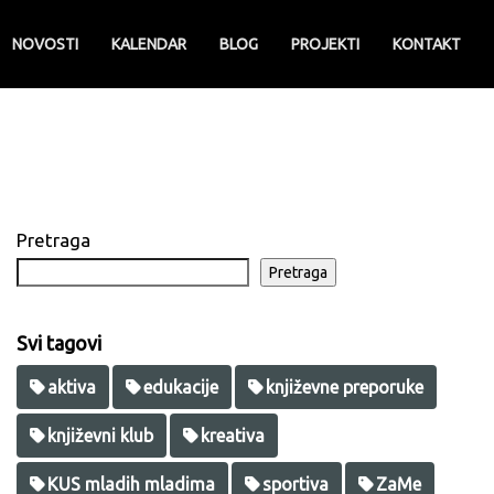
NOVOSTI
KALENDAR
BLOG
PROJEKTI
KONTAKT
Pretraga
Pretraga
Svi tagovi
aktiva
edukacije
književne preporuke
književni klub
kreativa
KUS mladih mladima
sportiva
ZaMe